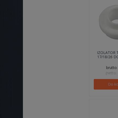
IZOLATOR
17/18/26 
brutto
(netto:
Do k