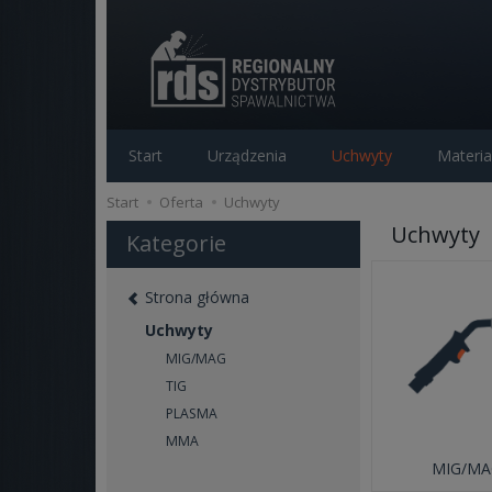
Start
Urządzenia
Uchwyty
Materia
Start
Oferta
Uchwyty
Uchwyty
Kategorie
Strona główna
Uchwyty
MIG/MAG
TIG
PLASMA
MMA
MIG/MA