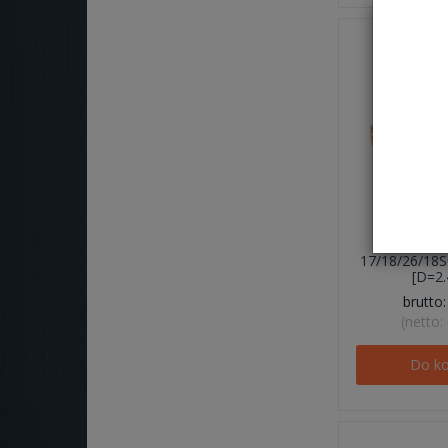
TULEJKA 
17/18/26/1
[D=2
brutto
(netto:
Do k