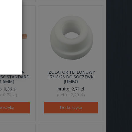
 ZACISKOWA
IZOLATOR TEFLONOWY
18SC STANDARD
17/18/26 DO SOCZEWKI
1.6MM]
JUMBO
to:
0,86 zł
brutto:
2,71 zł
o:
0,70 zł
)
(netto:
2,20 zł
)
koszyka
Do koszyka