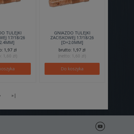
O TULEJKI
GNIAZDO TULEJKI
EJ 17/18/26
ZACISKOWEJ 17/18/26
2.4MM]
[D=2.0MM]
to:
1,97 zł
brutto:
1,97 zł
o:
1,60 zł
)
(netto:
1,60 zł
)
koszyka
Do koszyka
»
»|