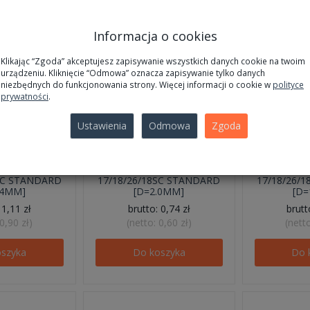
Informacja o cookies
Klikając “Zgoda” akceptujesz zapisywanie wszystkich danych cookie na twoim
urządzeniu. Kliknięcie “Odmowa” oznacza zapisywanie tylko danych
niezbędnych do funkcjonowania strony. Więcej informacji o cookie w
polityce
prywatności
.
Ustawienia
Odmowa
Zgoda
ZACISKOWA
TULEJKA ZACISKOWA
TULEJKA
8SC STANDARD
17/18/26/18SC STANDARD
17/18/26/
.4MM]
[D=2.0MM]
[D=
:
1,11 zł
brutto:
0,74 zł
brut
0,90 zł
)
(netto:
0,60 zł
)
(nett
oszyka
Do koszyka
Do 