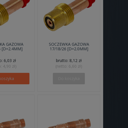
KA GAZOWA
SOCZEWKA GAZOWA
6 [D=2.4MM]
17/18/26 [D=2.0MM]
to:
6,03 zł
brutto:
8,12 zł
o:
4,90 zł
)
(netto:
6,60 zł
)
koszyka
Do koszyka