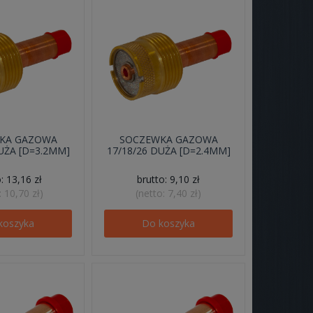
KA GAZOWA
SOCZEWKA GAZOWA
UŻA [D=3.2MM]
17/18/26 DUŻA [D=2.4MM]
o:
13,16 zł
brutto:
9,10 zł
:
10,70 zł
)
(netto:
7,40 zł
)
koszyka
Do koszyka