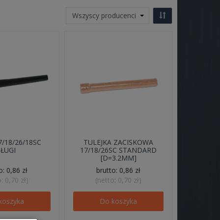
/18/26/18SC
TULEJKA ZACISKOWA
ŁUGI
17/18/26SC STANDARD
[D=3.2MM]
to:
0,86 zł
brutto:
0,86 zł
o:
0,70 zł
)
(netto:
0,70 zł
)
koszyka
Do koszyka