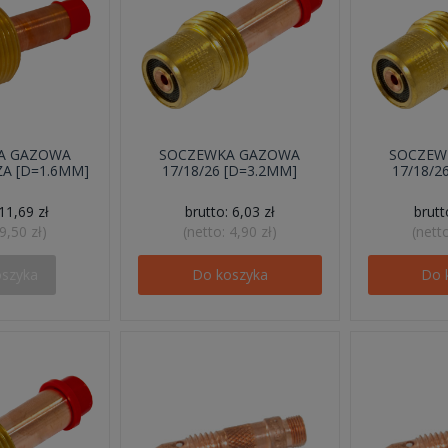
A GAZOWA
SOCZEWKA GAZOWA
SOCZEW
ŻA [D=1.6MM]
17/18/26 [D=3.2MM]
17/18/2
11,69 zł
brutto:
6,03 zł
brut
9,50 zł
)
(netto:
4,90 zł
)
(nett
oszyka
Do koszyka
Do 