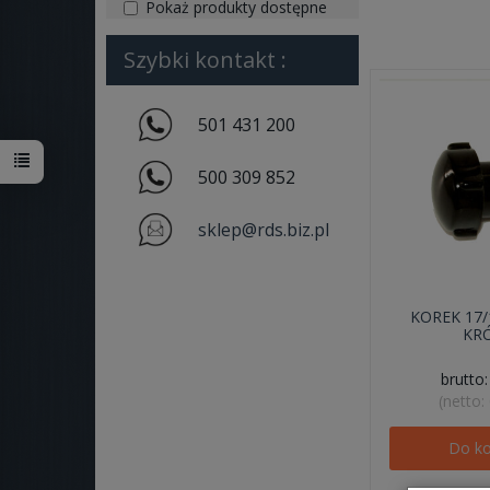
Pokaż produkty dostępne
Szybki kontakt :
501 431 200
500 309 852
sklep@rds.biz.pl
KOREK 17/
KR
brutto
(netto:
Do k