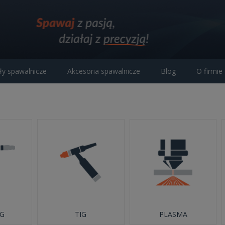
ły spawalnicze
Akcesoria spawalnicze
Blog
O firmie
G
TIG
PLASMA