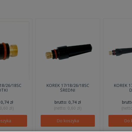
18/26/18SC
KOREK 17/18/26/18SC
KOREK 17
ÓTKI
ŚREDNI
D
:
0,74 zł
brutto:
0,74 zł
brut
0,60 zł
)
(netto:
0,60 zł
)
(nett
oszyka
Do koszyka
Do 