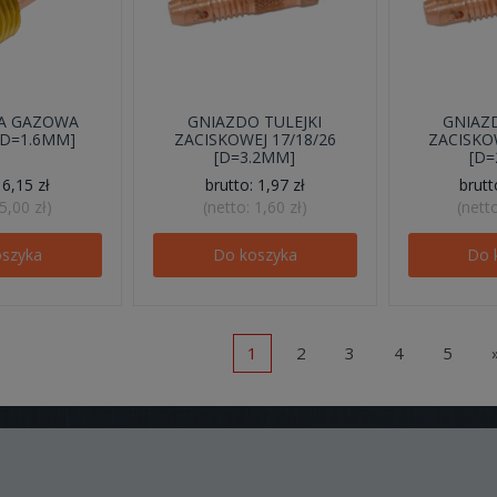
A GAZOWA
GNIAZDO TULEJKI
GNIAZD
 [D=1.6MM]
ZACISKOWEJ 17/18/26
ZACISKOW
[D=3.2MM]
[D=
:
6,15 zł
brutto:
1,97 zł
brut
5,00 zł
)
(netto:
1,60 zł
)
(nett
oszyka
Do koszyka
Do 
1
2
3
4
5