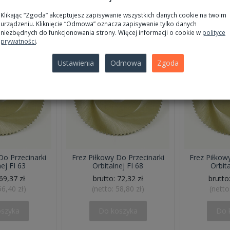
Klikając “Zgoda” akceptujesz zapisywanie wszystkich danych cookie na twoim
urządzeniu. Kliknięcie “Odmowa” oznacza zapisywanie tylko danych
niezbędnych do funkcjonowania strony. Więcej informacji o cookie w
polityce
prywatności
.
Ustawienia
Odmowa
Zgoda
Do Przecinarki
Frez Piłkowy Do Przecinarki
Frez Piłkow
nej FI 63
Orbitalnej FI 68
Orbita
69,37 zł
brutto:
72,32 zł
brutto
56,40 zł
)
(netto:
58,80 zł
)
(netto
oszyka
Do koszyka
Do 