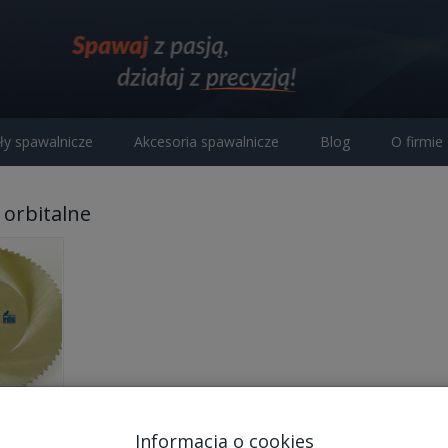
ły spawalnicze
Akcesoria spawalnicze
Blog
O firmie
orbitalne
e do
Informacja o cookies
italnych