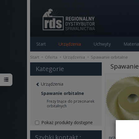
Start
Urządzenia
Uchwyty
Materia
Start
Oferta
Urządzenia
Spawanie orbitalne
Spawanie 
Kategorie
Urządzenia
Spawanie orbitalne
Frezy tnące do przecinarek
orbitalnych
Pokaż produkty dostępne
Frezy tnąc
Szybki kontakt :
przecinarek orb