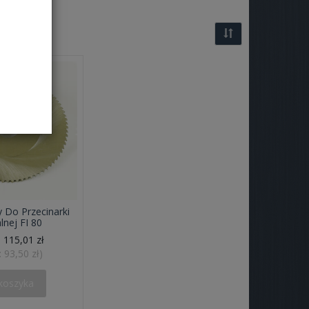
y Do Przecinarki
lnej FI 80
:
115,01 zł
:
93,50 zł
)
koszyka