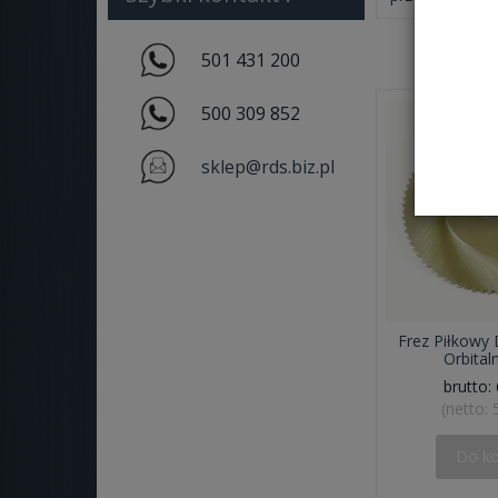
501 431 200
500 309 852
sklep@rds.biz.pl
Frez Piłkowy 
Orbital
brutto:
(netto:
Do k